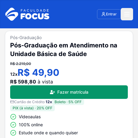
Entrar
Pós-Graduação
Pós-Graduação em Atendimento na
Unidade Básica de Saúde
R$
2.219,00
R$
49,90
12
x
R$
598,80
à vista
Fazer matrícula
Cartão de Crédito
12
x
Boleto
·
5
% OFF
PIX (à vista)
·
20
% OFF
Videoaulas
100% online
Estude onde e quando quiser