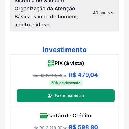
Sistema de Saúde e
Organização da Atenção
40 horas
Básica: saúde do homem,
adulto e idoso
Investimento
PIX (à vista)
R$
479,04
de R$
2.219,00
por
20
% de desconto
Fazer matrícula
Cartão de Crédito
R$
598,80
de R$
2.219,00
por