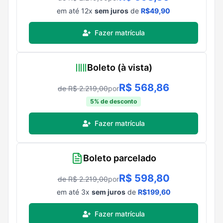
em até
12
x
sem juros
de
R$
49,90
Fazer matrícula
Boleto (à vista)
R$
568,86
de R$
2.219,00
por
5
% de desconto
Fazer matrícula
Boleto parcelado
R$
598,80
de R$
2.219,00
por
em até
3
x
sem juros
de
R$
199,60
Fazer matrícula