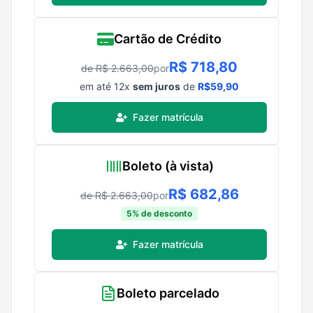
Cartão de Crédito
R$
718,80
de R$
2.663,00
por
em até
12
x
sem juros
de
R$
59,90
Fazer matrícula
Boleto (à vista)
R$
682,86
de R$
2.663,00
por
5
% de desconto
Fazer matrícula
Boleto parcelado