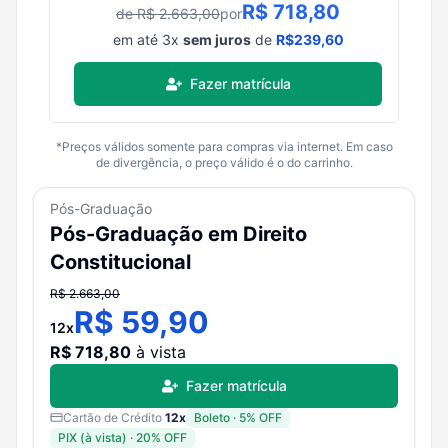
R$
718,80
de R$
2.663,00
por
em até
3
x
sem juros
de
R$
239,60
Fazer matrícula
*Preços válidos somente para compras via internet. Em caso
de divergência, o preço válido é o do carrinho.
Pós-Graduação
Pós-Graduação em Direito
Constitucional
R$
2.663,00
R$
59,90
12
x
R$
718,80
à vista
Fazer matrícula
Cartão de Crédito
12
x
Boleto
·
5
% OFF
PIX (à vista)
·
20
% OFF