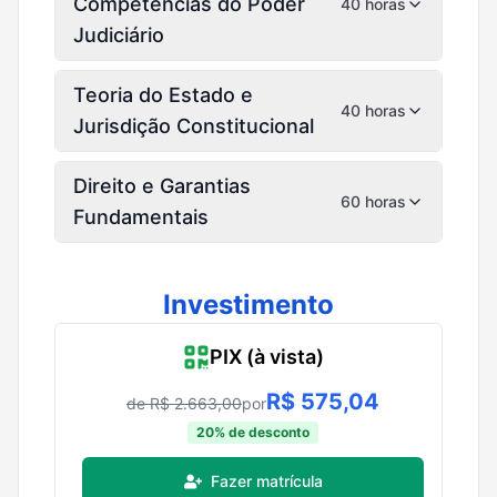
Competências do Poder
40 horas
Judiciário
Teoria do Estado e
40 horas
Jurisdição Constitucional
Direito e Garantias
60 horas
Fundamentais
Investimento
PIX (à vista)
R$
575,04
de R$
2.663,00
por
20
% de desconto
Fazer matrícula