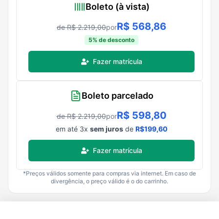
Boleto (à vista)
R$
568,86
de R$
2.219,00
por
5
% de desconto
Fazer matrícula
Boleto parcelado
R$
598,80
de R$
2.219,00
por
em até
3
x
sem juros
de
R$
199,60
Fazer matrícula
*Preços válidos somente para compras via internet. Em caso de
divergência, o preço válido é o do carrinho.
R$
2.219,00