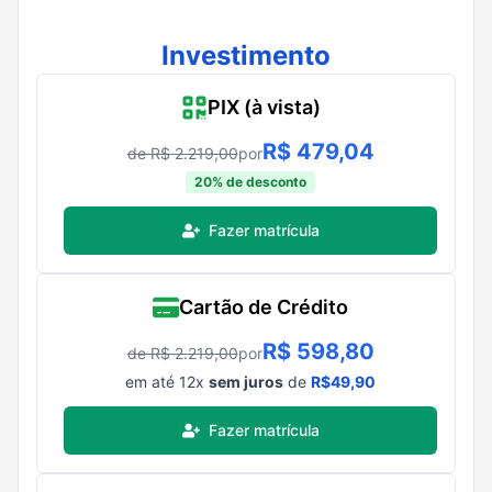
Investimento
PIX (à vista)
R$
479,04
de R$
2.219,00
por
20
% de desconto
Fazer matrícula
Cartão de Crédito
R$
598,80
de R$
2.219,00
por
em até
12
x
sem juros
de
R$
49,90
Fazer matrícula