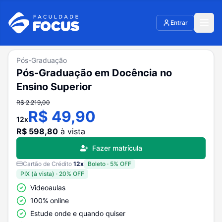
Entrar
Pós-Graduação
Pós-Graduação em Docência no
Ensino Superior
R$
2.219,00
R$
49,90
12
x
R$
598,80
à vista
Fazer matrícula
Cartão de Crédito
12
x
Boleto
·
5
% OFF
PIX (à vista)
·
20
% OFF
Videoaulas
100% online
Estude onde e quando quiser