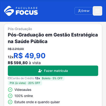
Entrar
Pós-Graduação
Pós-Graduação em Gestão Estratégica
na Saúde Pública
R$
2.219,00
R$
49,90
12
x
R$
598,80
à vista
Fazer matrícula
Cartão de Crédito
12
x
Boleto
·
5
% OFF
PIX (à vista)
·
20
% OFF
Videoaulas
100% online
Estude onde e quando quiser