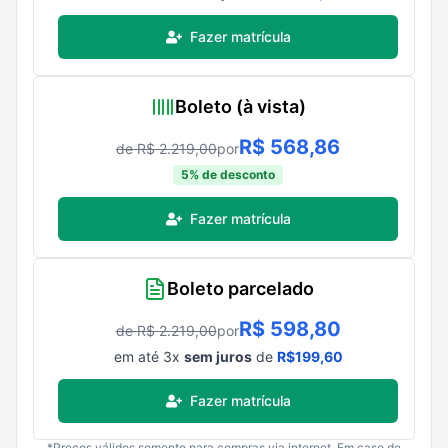
Fazer matrícula
Boleto (à vista)
R$
568,86
de R$
2.219,00
por
5
% de desconto
Fazer matrícula
Boleto parcelado
R$
598,80
de R$
2.219,00
por
em até
3
x
sem juros
de
R$
199,60
Fazer matrícula
*Preços válidos somente para compras via internet. Em caso de