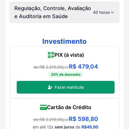
Regulação, Controle, Avaliação
40 horas
e Auditoria em Saúde
Investimento
PIX (à vista)
R$
479,04
de R$
2.219,00
por
20
% de desconto
Fazer matrícula
Cartão de Crédito
R$
598,80
de R$
2.219,00
por
em até
12
x
sem juros
de
R$
49,90