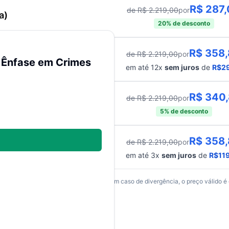
R$
287
de R$
2.219,00
por
a)
20
% de desconto
R$
358
de R$
2.219,00
por
édito
 Ênfase em Crimes
em até
12
x
sem juros
de
R$
2
R$
340
de R$
2.219,00
por
sta)
5
% de desconto
R$
358
de R$
2.219,00
por
lado
em até
3
x
sem juros
de
R$
11
os somente para compras via internet. Em caso de divergência, o preço válido é 