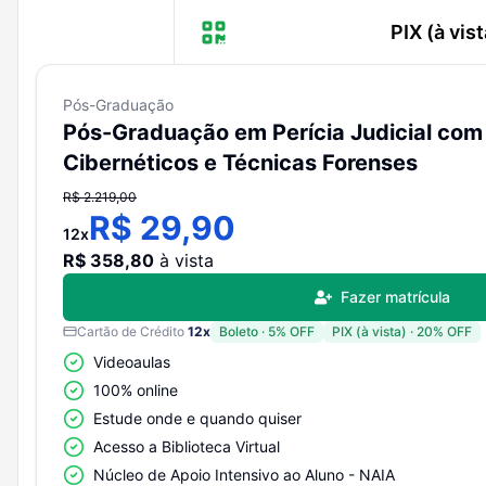
PIX (à vist
Pós-Graduação
Cartão de Cr
Pós-Graduação em Perícia Judicial com
Cibernéticos e Técnicas Forenses
R$
2.219,00
Boleto (à vi
R$
29,90
12
x
R$
358,80
à vista
Fazer matrícula
Boleto parce
Cartão de Crédito
12
x
Boleto
·
5
% OFF
PIX (à vista)
·
20
% OFF
Videoaulas
*Preços válid
100% online
Estude onde e quando quiser
Acesso a Biblioteca Virtual
Núcleo de Apoio Intensivo ao Aluno - NAIA