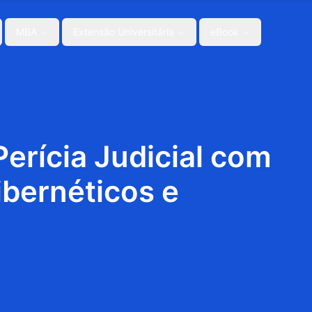
MBA
Extensão Universitária
eBook
rícia Judicial com
bernéticos e