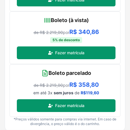
Boleto (à vista)
R$
340,86
de R$
2.219,00
por
5
% de desconto
Fazer matrícula
Boleto parcelado
R$
358,80
de R$
2.219,00
por
em até
3
x
sem juros
de
R$
119,60
Fazer matrícula
*Preços válidos somente para compras via internet. Em caso de
divergência, o preço válido é o do carrinho.