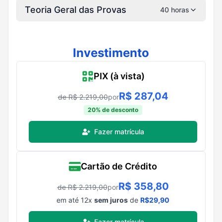
Teoria Geral das Provas
40 horas
Investimento
PIX (à vista)
R$
287,04
de R$
2.219,00
por
20
% de desconto
Fazer matrícula
Cartão de Crédito
R$
358,80
de R$
2.219,00
por
em até
12
x
sem juros
de
R$
29,90
Fazer matrícula