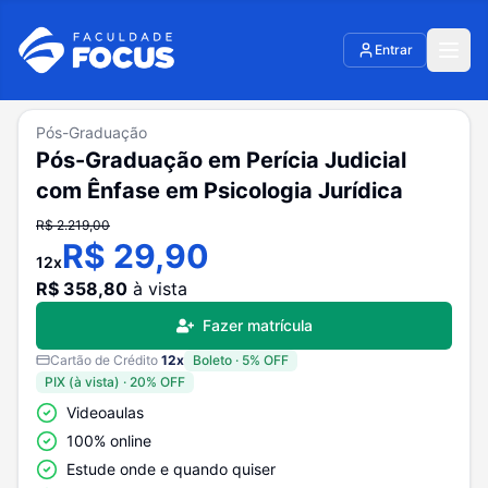
Entrar
Pós-Graduação
Pós-Graduação em Perícia Judicial
com Ênfase em Psicologia Jurídica
R$
2.219,00
R$
29,90
12
x
R$
358,80
à vista
Fazer matrícula
Cartão de Crédito
12
x
Boleto
·
5
% OFF
PIX (à vista)
·
20
% OFF
Videoaulas
100% online
Estude onde e quando quiser