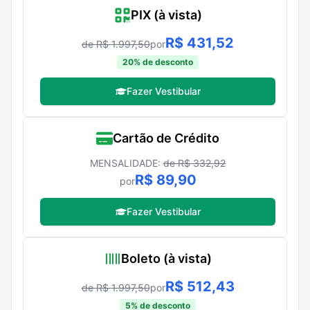
PIX (à vista)
R$
431,52
de R$
1.997,50
por
20
% de desconto
Fazer Vestibular
Cartão de Crédito
MENSALIDADE:
de R$
332,92
R$
89,90
por
Fazer Vestibular
Boleto (à vista)
R$
512,43
de R$
1.997,50
por
5
% de desconto