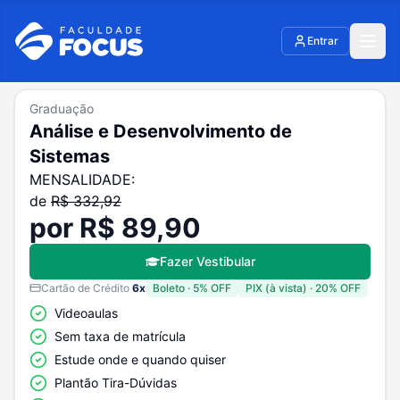
Entrar
Graduação
Análise e Desenvolvimento de
Sistemas
MENSALIDADE:
de
R$
332,92
por R$
89,90
Fazer Vestibular
Cartão de Crédito
6
x
Boleto
·
5
% OFF
PIX (à vista)
·
20
% OFF
Videoaulas
Sem taxa de matrícula
Estude onde e quando quiser
Plantão Tira-Dúvidas