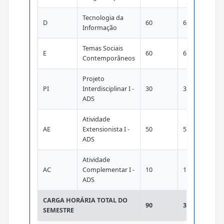
Tecnologia da
D
60
60
Informação
Temas Sociais
E
60
60
Contemporâneos
Projeto
PI
Interdisciplinar I -
30
30
ADS
Atividade
AE
Extensionista I -
50
50
ADS
Atividade
AC
Complementar I -
10
10
ADS
CARGA HORÁRIA TOTAL DO
90
390
SEMESTRE