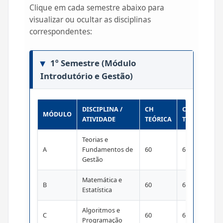
Clique em cada semestre abaixo para
visualizar ou ocultar as disciplinas
correspondentes:
1º Semestre (Módulo
Introdutório e Gestão)
DISCIPLINA /
CH
CH
MÓDULO
ATIVIDADE
TEÓRICA
TOTAL
Teorias e
A
Fundamentos de
60
60
Gestão
Matemática e
B
60
60
Estatística
Algoritmos e
C
60
60
Programação