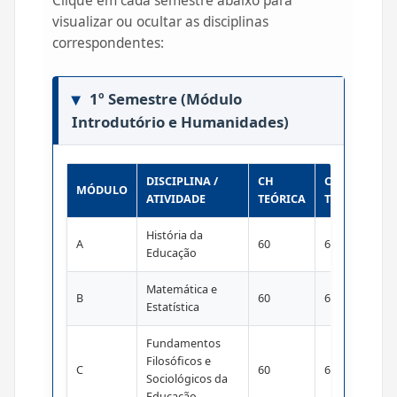
Clique em cada semestre abaixo para
visualizar ou ocultar as disciplinas
correspondentes:
1º Semestre (Módulo
Introdutório e Humanidades)
DISCIPLINA /
CH
CH
MÓDULO
ATIVIDADE
TEÓRICA
TOTAL
História da
A
60
60
Educação
Matemática e
B
60
60
Estatística
Fundamentos
Filosóficos e
C
60
60
Sociológicos da
Educação