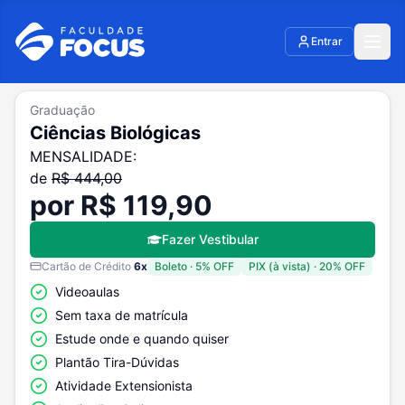
Entrar
Graduação
Ciências Biológicas
MENSALIDADE:
de
R$
444,00
por R$
119,90
Fazer Vestibular
Cartão de Crédito
6
x
Boleto
·
5
% OFF
PIX (à vista)
·
20
% OFF
Videoaulas
Sem taxa de matrícula
Estude onde e quando quiser
Plantão Tira-Dúvidas
Atividade Extensionista