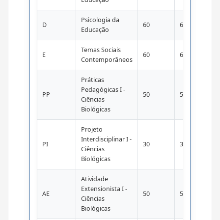
Psicologia da
D
60
60
Educação
Temas Sociais
E
60
60
Contemporâneos
Práticas
Pedagógicas I -
PP
50
50
Ciências
Biológicas
Projeto
Interdisciplinar I -
PI
30
30
Ciências
Biológicas
Atividade
Extensionista I -
AE
50
50
Ciências
Biológicas