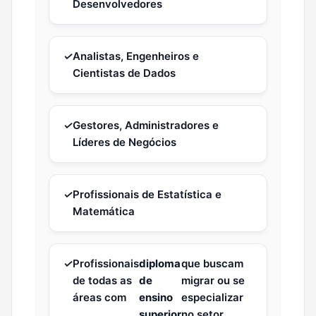
Desenvolvedores
✓
Analistas, Engenheiros e
Cientistas de Dados
✓
Gestores, Administradores e
Líderes de Negócios
✓
Profissionais de Estatística e
Matemática
✓
Profissionais
diploma
que buscam
de todas as
de
migrar ou se
áreas com
ensino
especializar
superior
no setor.