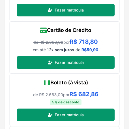
Fazer matrícula
Cartão de Crédito
R$
718,80
de R$
2.663,00
por
em até
12
x
sem juros
de
R$
59,90
Fazer matrícula
Boleto (à vista)
R$
682,86
de R$
2.663,00
por
5
% de desconto
Fazer matrícula