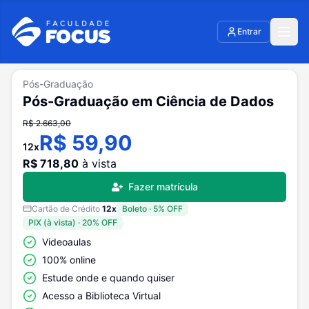
Entrar
Pós-Graduação
Pós-Graduação em Ciência de Dados
R$
2.663,00
R$
59,90
12
x
R$
718,80
à vista
Fazer matrícula
Cartão de Crédito
12
x
Boleto
·
5
% OFF
PIX (à vista)
·
20
% OFF
Videoaulas
100% online
Estude onde e quando quiser
Acesso a Biblioteca Virtual