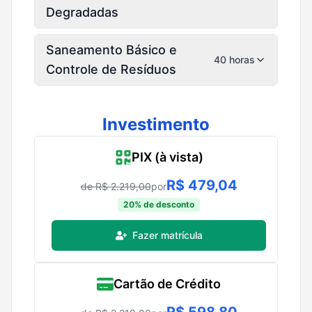
Degradadas
Saneamento Básico e
40 horas
Controle de Resíduos
Investimento
PIX (à vista)
R$
479,04
de R$
2.219,00
por
20
% de desconto
Fazer matrícula
Cartão de Crédito
R$
598,80