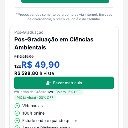
*Preços válidos somente para compras via internet. Em caso
de divergência, o preço válido é o do carrinho.
Pós-Graduação
Pós-Graduação em Ciências
Ambientais
R$
2.219,00
R$
49,90
12
x
R$
598,80
à vista
Fazer matrícula
Cartão de Crédito
12
x
Boleto
·
5
% OFF
PIX (à vista)
·
20
% OFF
Videoaulas
100% online
Estude onde e quando quiser
Acesso a Biblioteca Virtual