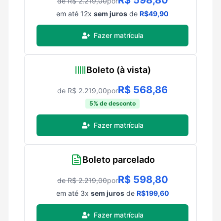
de R$
2.219,00
por
em até
12
x
sem juros
de
R$
49,90
Fazer matrícula
Boleto (à vista)
R$
568,86
de R$
2.219,00
por
5
% de desconto
Fazer matrícula
Boleto parcelado
R$
598,80
de R$
2.219,00
por
em até
3
x
sem juros
de
R$
199,60
Fazer matrícula