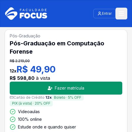
Entrar
Pós-Graduação
Pós-Graduação em Computação
Forense
R$
2.219,00
R$
49,90
12
x
R$
598,80
à vista
Fazer matrícula
Cartão de Crédito
12
x
Boleto
·
5
% OFF
PIX (à vista)
·
20
% OFF
Videoaulas
100% online
Estude onde e quando quiser