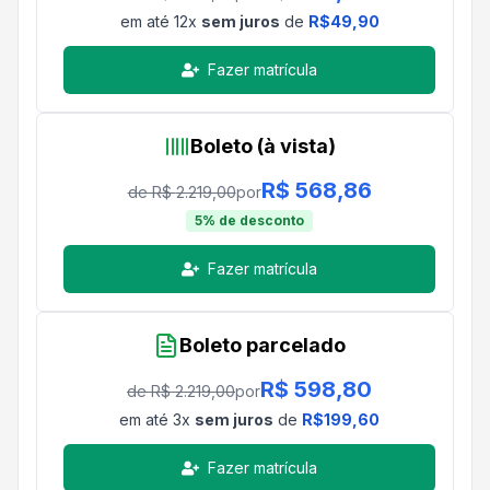
em até
12
x
sem juros
de
R$
49,90
Fazer matrícula
Boleto (à vista)
R$
568,86
de R$
2.219,00
por
5
% de desconto
Fazer matrícula
Boleto parcelado
R$
598,80
de R$
2.219,00
por
em até
3
x
sem juros
de
R$
199,60
Fazer matrícula