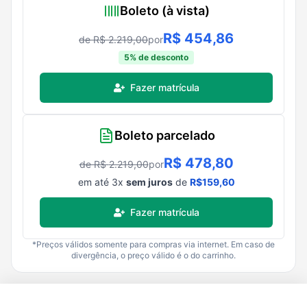
Boleto (à vista)
R$
454,86
de R$
2.219,00
por
5
% de desconto
Fazer matrícula
Boleto parcelado
R$
478,80
de R$
2.219,00
por
em até
3
x
sem juros
de
R$
159,60
Fazer matrícula
*Preços válidos somente para compras via internet. Em caso de
divergência, o preço válido é o do carrinho.
R$
2.219,00