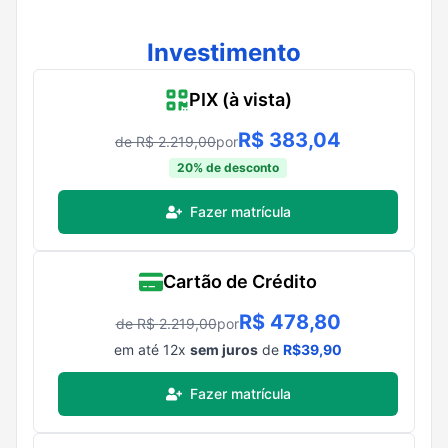
Investimento
PIX (à vista)
R$
383,04
de R$
2.219,00
por
20
% de desconto
Fazer matrícula
Cartão de Crédito
R$
478,80
de R$
2.219,00
por
em até
12
x
sem juros
de
R$
39,90
Fazer matrícula