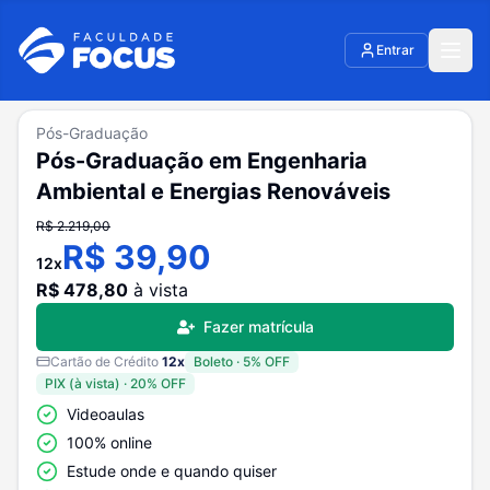
Entrar
Pós-Graduação
Pós-Graduação em Engenharia
Ambiental e Energias Renováveis
R$
2.219,00
R$
39,90
12
x
R$
478,80
à vista
Fazer matrícula
Cartão de Crédito
12
x
Boleto
·
5
% OFF
PIX (à vista)
·
20
% OFF
Videoaulas
100% online
Estude onde e quando quiser