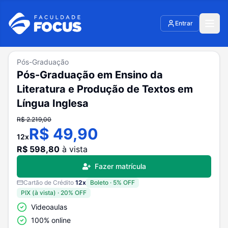
Entrar
Pós-Graduação
Pós-Graduação em Ensino da
Literatura e Produção de Textos em
Língua Inglesa
R$
2.219,00
R$
49,90
12
x
R$
598,80
à vista
Fazer matrícula
Cartão de Crédito
12
x
Boleto
·
5
% OFF
PIX (à vista)
·
20
% OFF
Videoaulas
100% online