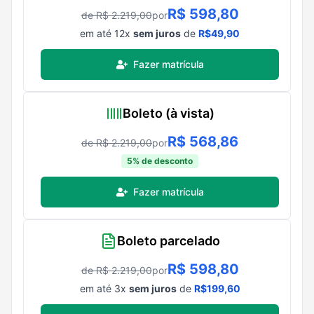
R$
598,80
de R$
2.219,00
por
em até
12
x
sem juros
de
R$
49,90
Fazer matrícula
Boleto (à vista)
R$
568,86
de R$
2.219,00
por
5
% de desconto
Fazer matrícula
Boleto parcelado
R$
598,80
de R$
2.219,00
por
em até
3
x
sem juros
de
R$
199,60