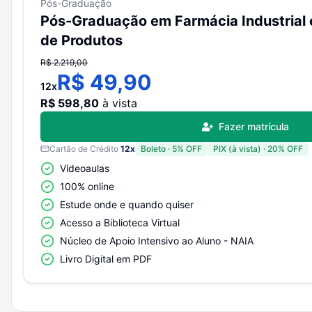
Pós-Graduação
Cartão de Cr
Pós-Graduação em Farmácia Industrial
de Produtos
R$
2.219,00
Boleto (à vi
R$
49,90
12
x
R$
598,80
à vista
Fazer matrícula
Boleto parce
Cartão de Crédito
12
x
Boleto
·
5
% OFF
PIX (à vista)
·
20
% OFF
Videoaulas
*Preços válid
100% online
Estude onde e quando quiser
Acesso a Biblioteca Virtual
Núcleo de Apoio Intensivo ao Aluno - NAIA
Livro Digital em PDF
#
13106