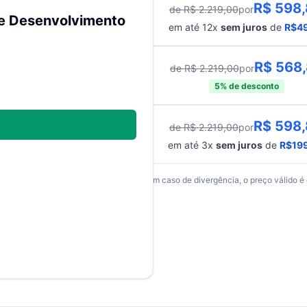
R$
598
de R$
2.219,00
por
édito
 e Desenvolvimento
em até
12
x
sem juros
de
R$
4
R$
568
de R$
2.219,00
por
sta)
5
% de desconto
R$
598
de R$
2.219,00
por
lado
em até
3
x
sem juros
de
R$
19
os somente para compras via internet. Em caso de divergência, o preço válido é 