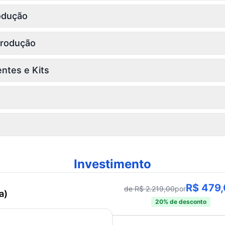
odução
Produção
entes e Kits
Investimento
R$
479
de R$
2.219,00
por
a)
20
% de desconto