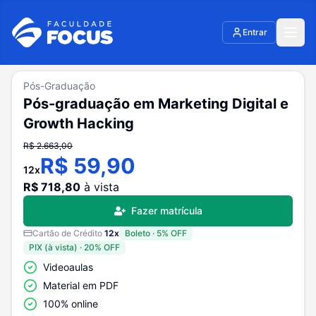
Entrar
Pós-Graduação
Pós-graduação em Marketing Digital e
Growth Hacking
R$
2.663,00
R$
59,90
12
x
R$
718,80
à vista
Fazer matrícula
Cartão de Crédito
12
x
Boleto
·
5
% OFF
PIX (à vista)
·
20
% OFF
Videoaulas
Material em PDF
100% online