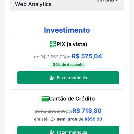
Web Analytics
Investimento
PIX (à vista)
R$
575,04
de R$
2.663,00
por
20
% de desconto
Fazer matrícula
Cartão de Crédito
R$
718,80
de R$
2.663,00
por
em até
12
x
sem juros
de
R$
59,90
Fazer matrícula