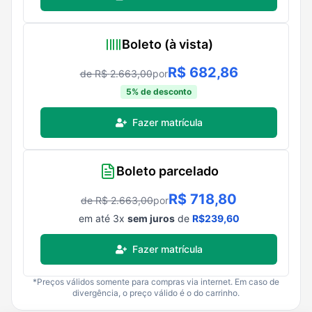
Boleto (à vista)
R$
682,86
de R$
2.663,00
por
5
% de desconto
Fazer matrícula
Boleto parcelado
R$
718,80
de R$
2.663,00
por
em até
3
x
sem juros
de
R$
239,60
Fazer matrícula
*Preços válidos somente para compras via internet. Em caso de
divergência, o preço válido é o do carrinho.