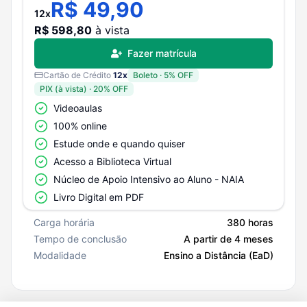
R$
49,90
12
x
R$
598,80
à vista
Fazer matrícula
Cartão de Crédito
12
x
Boleto
·
5
% OFF
PIX (à vista)
·
20
% OFF
Videoaulas
100% online
Estude onde e quando quiser
Acesso a Biblioteca Virtual
Núcleo de Apoio Intensivo ao Aluno - NAIA
Livro Digital em PDF
Carga horária
380 horas
Tempo de conclusão
A partir de 4 meses
Modalidade
Ensino a Distância (EaD)
#
13099