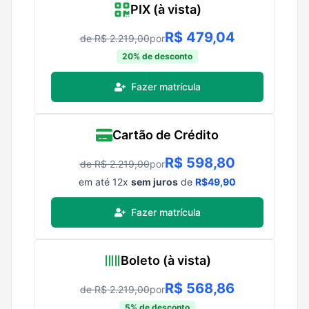
PIX (à vista)
R$
479,04
de R$
2.219,00
por
20
% de desconto
Fazer matrícula
Cartão de Crédito
R$
598,80
de R$
2.219,00
por
em até
12
x
sem juros
de
R$
49,90
Fazer matrícula
Boleto (à vista)
R$
568,86
de R$
2.219,00
por
5
% de desconto