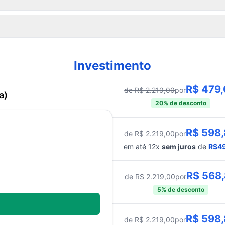
Investimento
R$
479
de R$
2.219,00
por
a)
20
% de desconto
R$
598
de R$
2.219,00
por
édito
em até
12
x
sem juros
de
R$
4
R$
568
de R$
2.219,00
por
sta)
5
% de desconto
R$
598
de R$
2.219,00
por
lado