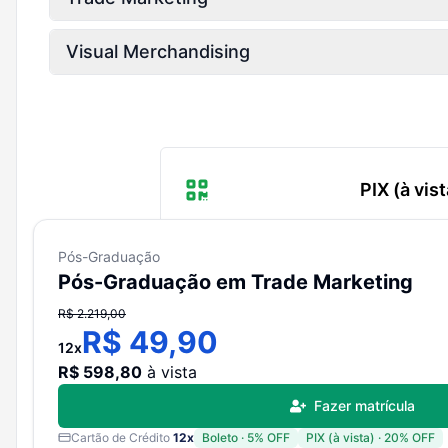
Visual Merchandising
PIX (à vist
Pós-Graduação
Cartão de Cr
Pós-Graduação em Trade Marketing
R$
2.219,00
R$
49,90
12
x
Boleto (à vi
R$
598,80
à vista
Fazer matrícula
Cartão de Crédito
12
x
Boleto
·
5
% OFF
PIX (à vista)
·
20
% OFF
Boleto parce