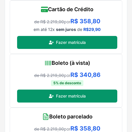
Cartão de Crédito
R$
358,80
de R$
2.219,00
por
em até
12
x
sem juros
de
R$
29,90
Fazer matrícula
Boleto (à vista)
R$
340,86
de R$
2.219,00
por
5
% de desconto
Fazer matrícula
Boleto parcelado
R$
358,80
de R$
2.219,00
por