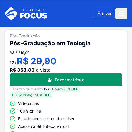
Entrar
Pós-Graduação
Pós-Graduação em Teologia
R$
2.219,00
R$
29,90
12
x
R$
358,80
à vista
Fazer matrícula
Cartão de Crédito
12
x
Boleto
·
5
% OFF
PIX (à vista)
·
20
% OFF
Videoaulas
100% online
Estude onde e quando quiser
Acesso a Biblioteca Virtual