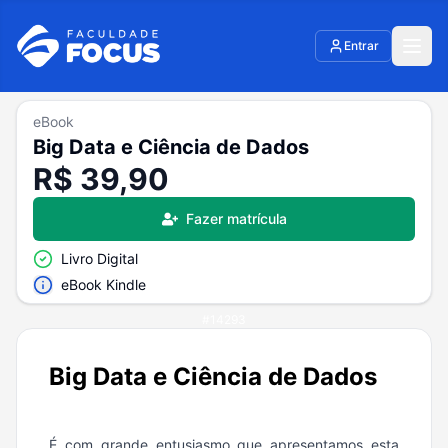
Entrar
eBook
Big Data e Ciência de Dados
R$
39,90
Fazer matrícula
Livro Digital
eBook Kindle
Mais informações
#
14293
Big Data e Ciência de Dados
É com grande entusiasmo que apresentamos esta